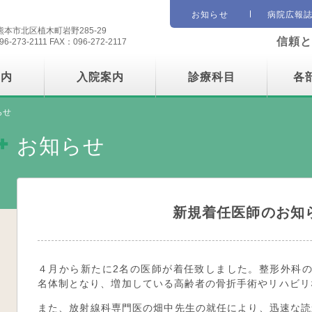
市立 植木病院
お知らせ
病院広報
本市北区植木町岩野285-29
信頼と
6-273-2111 FAX：096-272-2117
案内
入院案内
診療科目
各
らせ
お知らせ
新規着任医師のお知
４月から新たに2名の医師が着任致しました。整形外科の
名体制となり、増加している高齢者の骨折手術やリハビリ
また、放射線科専門医の畑中先生の就任により、迅速な読