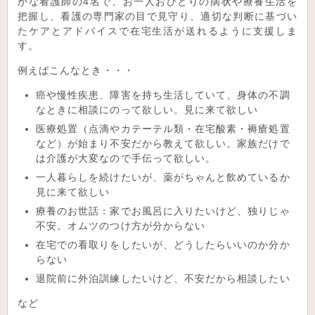
かな看護師の4名で、お一人おひとりの病状や療養生活を
把握し、看護の専門家の目で見守り、適切な判断に基づい
たケアとアドバイスで在宅生活が送れるように支援しま
す。
例えばこんなとき・・・
癌や慢性疾患、障害を持ち生活していて、身体の不調
なときに相談にのって欲しい。見に来て欲しい
医療処置（点滴やカテーテル類・在宅酸素・褥瘡処置
など）が始まり不安だから教えて欲しい。家族だけで
は介護が大変なので手伝って欲しい。
一人暮らしを続けたいが、薬がちゃんと飲めているか
見に来て欲しい
療養のお世話：家でお風呂に入りたいけど、独りじゃ
不安。オムツのつけ方が分からない
在宅での看取りをしたいが、どうしたらいいのか分か
らない
退院前に外泊訓練したいけど、不安だから相談したい
など